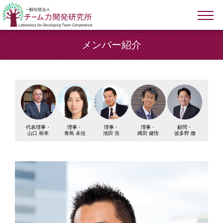
メンバー紹介
代表理事・
理事・
理事・
理事・
顧問・
山口 裕幸
青島 未佳
池田 浩
縄田 健悟
波多野 徹